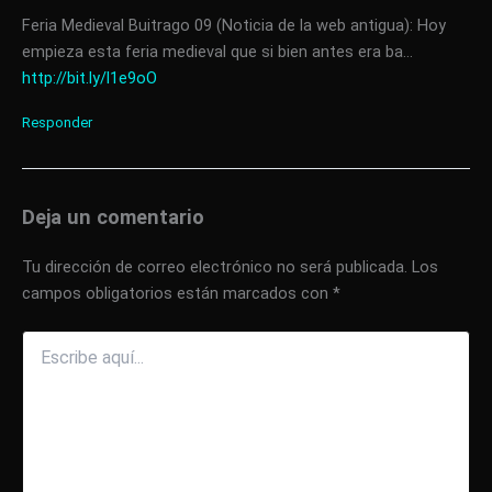
Feria Medieval Buitrago 09 (Noticia de la web antigua): Hoy
empieza esta feria medieval que si bien antes era ba…
http://bit.ly/l1e9oO
Responder
Deja un comentario
Tu dirección de correo electrónico no será publicada.
Los
campos obligatorios están marcados con
*
Escribe
aquí...