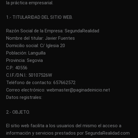
la práctica empresarial.
1.- TITULARIDAD DEL SITIO WEB.
Razón Social de la Empresa: SegundaRealidad
Nombre del titular: Javier Fuentes
Domicilio social: C/ Iglesia 20
Población: Languilla
Provincia: Segovia
C.P.: 40556
C.I.F./D.N.I.: 50107526W
Teléfono de contacto: 657662572
Correo electrónico: webmaster@paginadeinicio.net
Datos registrales:
2.- OBJETO.
El sitio web facilita a los usuarios del mismo el acceso a
información y servicios prestados por SegundaRealidad.com