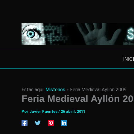
Ir
al
contenido
INIC
Estás aquí:
Misterios
»
Feria Medieval Ayllón 2009
Feria Medieval Ayllón 2
Por
Javier Fuentes
/
26 abril, 2011