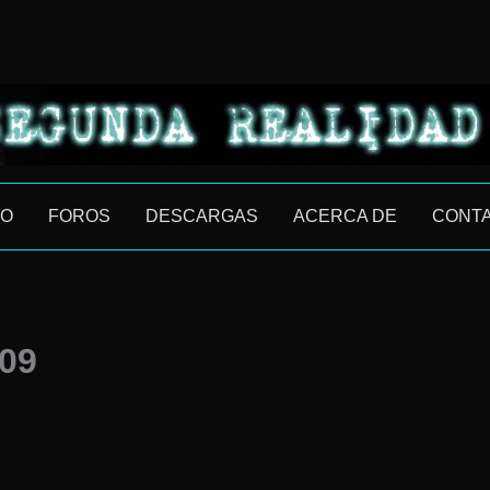
IO
FOROS
DESCARGAS
ACERCA DE
CONT
009