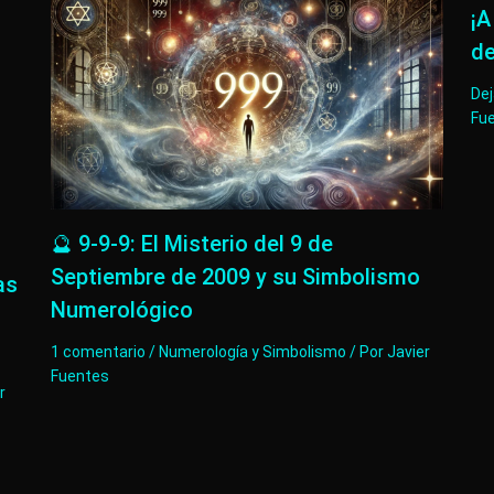
¡A
de
De
Fu
🔮 9-9-9: El Misterio del 9 de
Septiembre de 2009 y su Simbolismo
as
Numerológico
1 comentario
/
Numerología y Simbolismo
/ Por
Javier
Fuentes
r