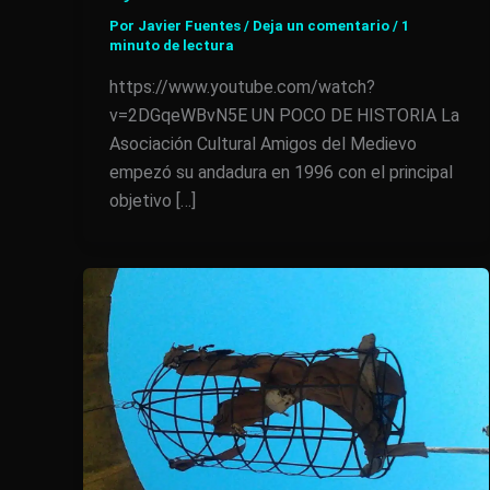
Por
Javier Fuentes
/
Deja un comentario
/
1
minuto de lectura
https://www.youtube.com/watch?
v=2DGqeWBvN5E UN POCO DE HISTORIA La
Asociación Cultural Amigos del Medievo
empezó su andadura en 1996 con el principal
objetivo […]