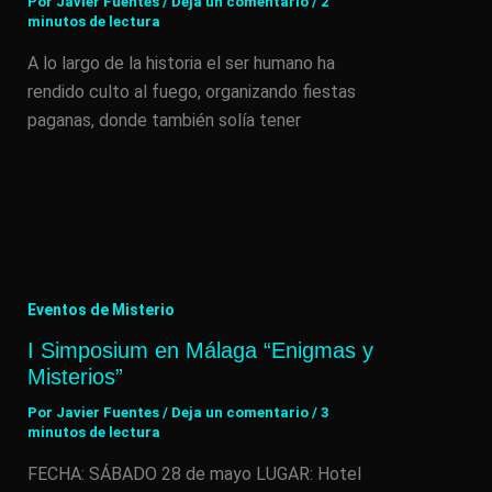
Por
Javier Fuentes
/
Deja un comentario
/
2
minutos de lectura
A lo largo de la historia el ser humano ha
rendido culto al fuego, organizando fiestas
paganas, donde también solía tener
Eventos de Misterio
I Simposium en Málaga “Enigmas y
Misterios”
Por
Javier Fuentes
/
Deja un comentario
/
3
minutos de lectura
FECHA: SÁBADO 28 de mayo LUGAR: Hotel