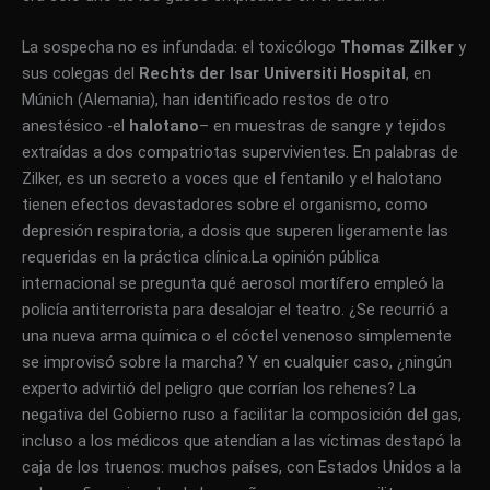
La sospecha no es infundada: el toxicólogo
Thomas Zilker
y
sus colegas del
Rechts der Isar Universiti Hospital
, en
Múnich (Alemania), han identificado restos de otro
anestésico -el
halotano
– en muestras de sangre y tejidos
extraídas a dos compatriotas supervivientes. En palabras de
Zilker, es un secreto a voces que el fentanilo y el halotano
tienen efectos devastadores sobre el organismo, como
depresión respiratoria, a dosis que superen ligeramente las
requeridas en la práctica clínica.
La opinión pública
internacional se pregunta qué aerosol mortífero empleó la
policía antiterrorista para desalojar el teatro. ¿Se recurrió a
una nueva arma química o el cóctel venenoso simplemente
se improvisó sobre la marcha? Y en cualquier caso, ¿ningún
experto advirtió del peligro que corrían los rehenes? La
negativa del Gobierno ruso a facilitar la composición del gas,
incluso a los médicos que atendían a las víctimas destapó la
caja de los truenos: muchos países, con Estados Unidos a la