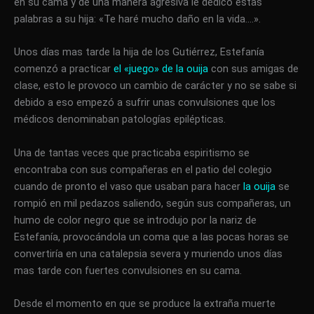
en su cama y de una manera agresiva le dedico estas
palabras a su hija: «Te haré mucho daño en la vida….».
Unos días mas tarde la hija de los Gutiérrez, Estefanía
comenzó a practicar
el «juego» de la ouija
con sus amigas de
clase, esto le provoco un cambio de carácter y no se sabe si
debido a eso empezó a sufrir unas convulsiones que los
médicos denominaban patologías epilépticas.
Una de tantas veces que practicaba espiritismo se
encontraba con sus compañeras en el patio del colegio
cuando de pronto el vaso que usaban para hacer
la ouija
se
rompió en mil pedazos saliendo, según sus compañeras, un
humo de color negro que se introdujo por la nariz de
Estefanía, provocándola un coma que a las pocas horas se
convertiría en una catalepsia severa y muriendo unos días
mas tarde con fuertes convulsiones en su cama.
Desde el momento en que se produce la extraña muerte